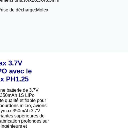
Dimensions:
9.4x26.5x46.5mm
rise de décharge:
Molex
ax 3.7V
O avec le
x PH1.25
e batterie de 3.7V
e 350mAh 1S LiPo
e qualité et fiable pour
 bourdons micro, avions
Fullymax 350mAh 3.7V
uriantes supérieures de
 fabrication profondes sur
 ingénieurs et