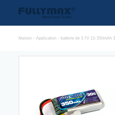
Maison
Application
batterie de 3.7V 1S 350mAh 3