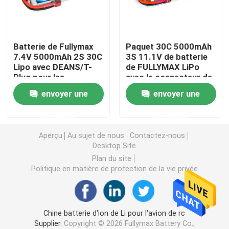
Batterie privée de bourdon d'amateur
Batterie de Fullymax
Paquet 30C 5000mAh
7.4V 5000mAh 2S 30C
3S 11.1V de batterie
Batterie de démarreur de voiture de secours
Lipo avec DEANS/T-
de FULLYMAX LiPo
Plug pour les
avec le connecteur de
hélicoptères nitro de
doyens pour des
Modèle Battery de RC
envoyer une
envoyer une
Rc de voitures de RC
voitures de RC, avions
de RC, hélicoptères de
demande
demande
RC
Batterie de course Lipo
Aperçu
Au sujet de nous
Contactez-nous
Desktop Site
Batterie d'avion de RC
Plan du site
Politique en matière de protection de la vie privée
Batterie de voiture RC
Chine batterie d'ion de Li pour l'avion de rc
batterie de jouets
Supplier.
Copyright © 2026 Fullymax Battery Co.,