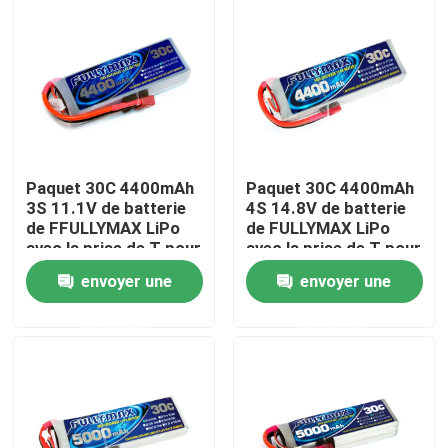
Visite d'usine
Contrôle de la qualité
Contact
Paquet 30C 4400mAh
Paquet 30C 4400mAh
3S 11.1V de batterie
4S 14.8V de batterie
de FFULLYMAX LiPo
de FULLYMAX LiPo
nouvelles
avec la prise de T pour
avec la prise de T pour
des voitures de RC,
des voitures de RC,
envoyer une
envoyer une
avions de RC,
avions de RC, RC Heli
hélicoptères de RC,
Batterie d'avion électrique
demande
demande
concurrence de F3A
Batterie de bourdon d'UAV
Batterie commerciale de bourdon