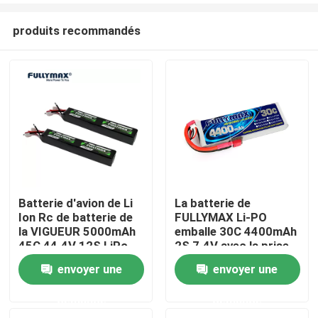
produits recommandés
Batterie d'avion de Li
La batterie de
Ion Rc de batterie de
FULLYMAX Li-PO
Aperçu
la VIGUEUR 5000mAh
emballe 30C 4400mAh
45C 44.4V 12S LiPo
2S 7.4V avec la prise
de T pour le camion
envoyer une
envoyer une
Produits
Heli Airplane de bateau
de voiture de RC
demande
demande
A propos de nous