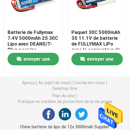
Batterie privée de bourdon d'amateur
Batterie de Fullymax
Paquet 30C 5000mAh
Batterie de démarreur de voiture de secours
7.4V 5000mAh 2S 30C
3S 11.1V de batterie
Lipo avec DEANS/T-
de FULLYMAX LiPo
Plug pour les
avec le connecteur de
Modèle Battery de RC
hélicoptères nitro de
doyens pour des
envoyer une
envoyer une
Rc de voitures de RC
voitures de RC, avions
de RC, hélicoptères de
Batterie de course Lipo
demande
demande
RC
Aperçu
Au sujet de nous
Contactez-nous
Batterie d'avion de RC
Desktop Site
Plan du site
Politique en matière de protection de la vie privée
Batterie de voiture RC
batterie de jouets
Chine batterie de lipo de 12s 5000mah Supplier.