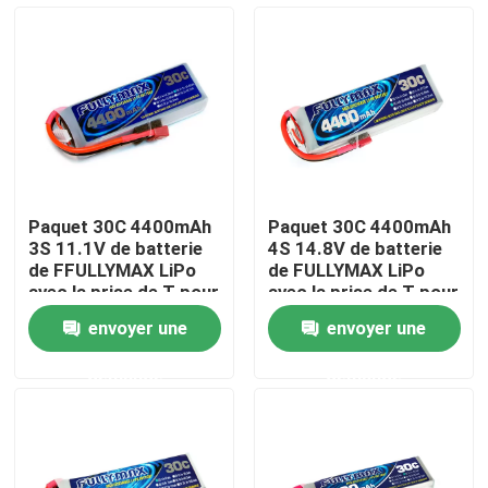
Visite d'usine
Contrôle de la qualité
Contact
Paquet 30C 4400mAh
Paquet 30C 4400mAh
3S 11.1V de batterie
4S 14.8V de batterie
nouvelles
de FFULLYMAX LiPo
de FULLYMAX LiPo
avec la prise de T pour
avec la prise de T pour
des voitures de RC,
des voitures de RC,
envoyer une
envoyer une
avions de RC,
avions de RC, RC Heli
Batterie d'avion électrique
hélicoptères de RC,
demande
demande
concurrence de F3A
Batterie de bourdon d'UAV
Batterie commerciale de bourdon