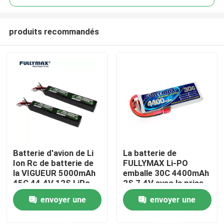
produits recommandés
Batterie d'avion de Li
La batterie de
Aperçu
Ion Rc de batterie de
FULLYMAX Li-PO
la VIGUEUR 5000mAh
emballe 30C 4400mAh
45C 44.4V 12S LiPo
2S 7.4V avec la prise
Produits
de T pour le camion
envoyer une
envoyer une
Heli Airplane de bateau
de voiture de RC
demande
demande
A propos de nous