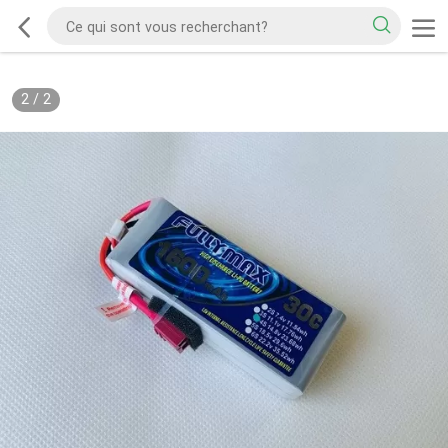
2
/
2