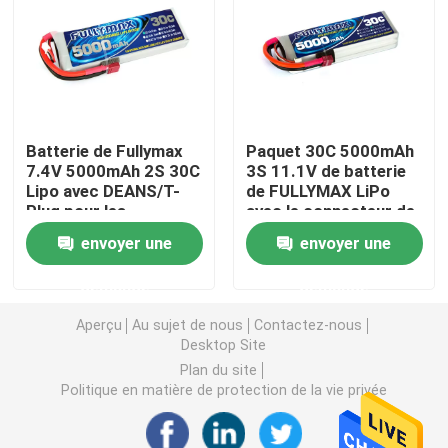
Batterie privée de bourdon d'amateur
Batterie de démarreur de voiture de secours
Batterie de Fullymax
Paquet 30C 5000mAh
7.4V 5000mAh 2S 30C
3S 11.1V de batterie
Modèle Battery de RC
Lipo avec DEANS/T-
de FULLYMAX LiPo
Plug pour les
avec le connecteur de
hélicoptères nitro de
doyens pour des
Batterie de course Lipo
envoyer une
envoyer une
Rc de voitures de RC
voitures de RC, avions
de RC, hélicoptères de
demande
demande
RC
Batterie d'avion de RC
Aperçu
Au sujet de nous
Contactez-nous
Desktop Site
Batterie de voiture RC
Plan du site
Politique en matière de protection de la vie privée
batterie de jouets