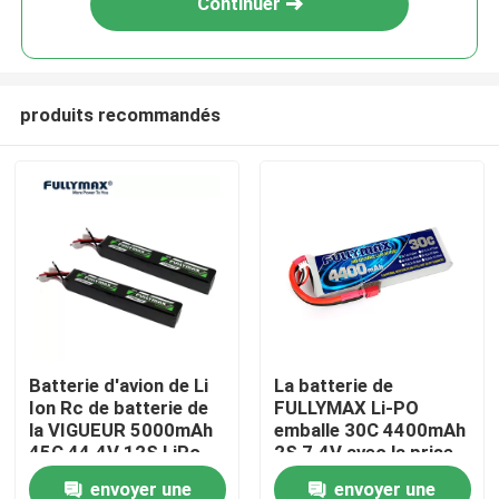
Continuer
produits recommandés
Aperçu
Batterie d'avion de Li
La batterie de
Ion Rc de batterie de
FULLYMAX Li-PO
Produits
la VIGUEUR 5000mAh
emballe 30C 4400mAh
45C 44.4V 12S LiPo
2S 7.4V avec la prise
de T pour le camion
envoyer une
envoyer une
A propos de nous
Heli Airplane de bateau