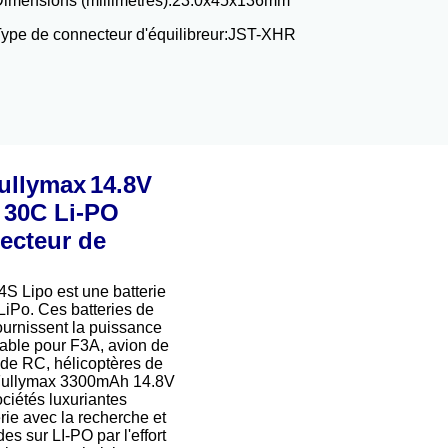
imensions (millimètres):
23.0x45x136mm
ype de connecteur d'équilibreur:
JST-XHR
ullymax
14.8V
 30C Li-PO
ecteur de
 Lipo est une batterie
iPo. Ces batteries de
urnissent la puissance
fiable pour F3A, avion de
n de RC, hélicoptères de
. Fullymax 3300mAh 14.8V
ociétés luxuriantes
rie avec la recherche et
des sur LI-PO par l'effort