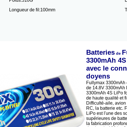
Poids:
310G
D
Longueur de fil:
100mm
T
Batteries
F
de
3300mAh 4S
avec le conn
doyens
Fullymax 3300mAh 4S
de 14.8V 3300mAh L
3300mAh 4S LiPo fo
de haute qualité et 
Difficulté-aile, avio
RC, la batterie etc
LiPo est l'une des s
supérieures de batte
la fabrication profon