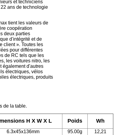
ieurs et techniciens
 22 ans de technologie
ax tient les valeurs de
ère coopération
s deux parties
ique d'intégrité et de
 client ». Toutes les
llées pour différentes
s de RC tels que les
s, les voitures nitro, les
et également d'autres
ls électriques, vélos
iles électriques, produits
 de la table.
mensions H X W X L
Poids
Wh
6.3x45x136mm
95.00g
12,21