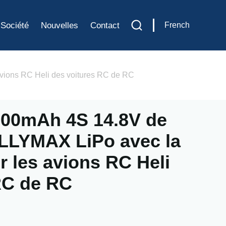
Société
Nouvelles
Contact
French
vions RC Heli des voitures RC de RC
300mAh 4S 14.8V de
ULLYMAX LiPo avec la
r les avions RC Heli
RC de RC