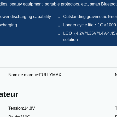
les, beauty equipment, portable projectors, etc., smart Bluetoo
power discharging capability
Outstanding gravimetric Ene
ischarging
Longer cycle life：1C ≥1000
LCO（4.2V/4.35V/4.4V/4.45V
solution
Nom de marque:
FULLYMAX
sateur
Tension:
14.8V
T