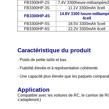
FB3300HP-2S
7.4V
3300
heure-milliampère2
FB3300HP-3S
11.1V 3300mAh 3cell
14.8V 3300 heure-milliamp
FB3300HP-4S
4cell
FB3300HP-5S
18.5V 3300mAh 5cell
FB3300HP-6S
22.2V 3300mAh 6cell
Caractéristique du produit
Poids de petite taille et bas.
-
Fiabilité élevée et à représentation cohérente.
-
Une capacité plus élevée que les paquets comparabl
-
Application
Compatible avec les voitures de RC, le camion de RC, 
s'adapteront.)