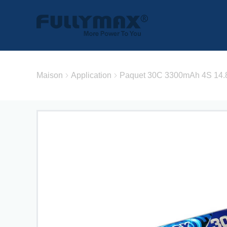
Maison
Application
Paquet 30C 3300mAh 4S 14.8V