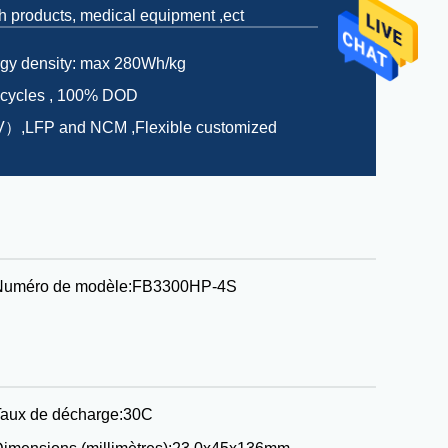
th products, medical equipment ,ect
rgy density: max 280Wh/kg
 cycles , 100% DOD
）,LFP and NCM ,Flexible customized
Numéro de modèle:
FB3300HP-4S
aux de décharge:
30C