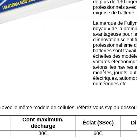
de plus de 130 ingén
professionnels avec
exquise de batterie.
La marque de Fullym
noyau « de la premi
avantageuse pour le
d'innovation scientif
professionnalisme de
batteries sont travai
échelles des modèle
voitures électronique
avions, les navires 
modèles, jouets, outi
électriques, automob
numériques etc.
) avec le même modèle de cellules, référez-vous svp au-dessous
Cont maximum.
Éclat (3Sec)
Di
décharge
30C
60C